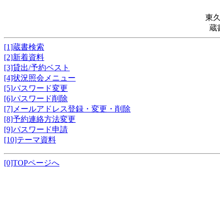
東
蔵
[1]蔵書検索
[2]新着資料
[3]貸出/予約ベスト
[4]状況照会メニュー
[5]パスワード変更
[6]パスワード削除
[7]メールアドレス登録・変更・削除
[8]予約連絡方法変更
[9]パスワード申請
[10]テーマ資料
[0]TOPページへ