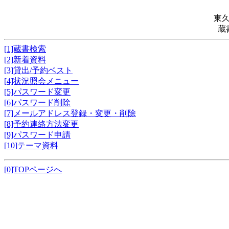
東
蔵
[1]蔵書検索
[2]新着資料
[3]貸出/予約ベスト
[4]状況照会メニュー
[5]パスワード変更
[6]パスワード削除
[7]メールアドレス登録・変更・削除
[8]予約連絡方法変更
[9]パスワード申請
[10]テーマ資料
[0]TOPページへ