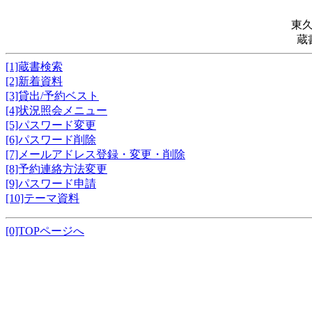
東
蔵
[1]蔵書検索
[2]新着資料
[3]貸出/予約ベスト
[4]状況照会メニュー
[5]パスワード変更
[6]パスワード削除
[7]メールアドレス登録・変更・削除
[8]予約連絡方法変更
[9]パスワード申請
[10]テーマ資料
[0]TOPページへ