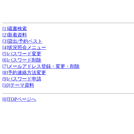
[1]蔵書検索
[2]新着資料
[3]貸出/予約ベスト
[4]状況照会メニュー
[5]パスワード変更
[6]パスワード削除
[7]メールアドレス登録・変更・削除
[8]予約連絡方法変更
[9]パスワード申請
[10]テーマ資料
[0]TOPページへ