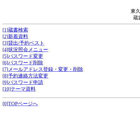
東
蔵
[1]蔵書検索
[2]新着資料
[3]貸出/予約ベスト
[4]状況照会メニュー
[5]パスワード変更
[6]パスワード削除
[7]メールアドレス登録・変更・削除
[8]予約連絡方法変更
[9]パスワード申請
[10]テーマ資料
[0]TOPページへ