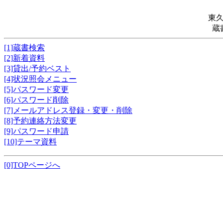
東
蔵
[1]蔵書検索
[2]新着資料
[3]貸出/予約ベスト
[4]状況照会メニュー
[5]パスワード変更
[6]パスワード削除
[7]メールアドレス登録・変更・削除
[8]予約連絡方法変更
[9]パスワード申請
[10]テーマ資料
[0]TOPページへ