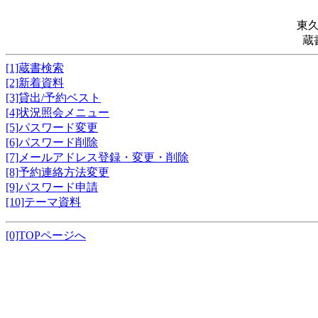
東
蔵
[1]蔵書検索
[2]新着資料
[3]貸出/予約ベスト
[4]状況照会メニュー
[5]パスワード変更
[6]パスワード削除
[7]メールアドレス登録・変更・削除
[8]予約連絡方法変更
[9]パスワード申請
[10]テーマ資料
[0]TOPページへ