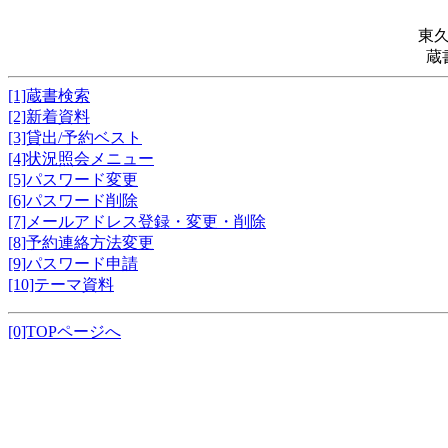
東
蔵
[1]蔵書検索
[2]新着資料
[3]貸出/予約ベスト
[4]状況照会メニュー
[5]パスワード変更
[6]パスワード削除
[7]メールアドレス登録・変更・削除
[8]予約連絡方法変更
[9]パスワード申請
[10]テーマ資料
[0]TOPページへ