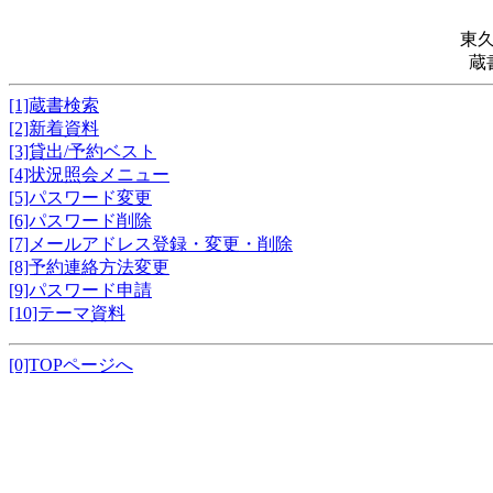
東
蔵
[1]蔵書検索
[2]新着資料
[3]貸出/予約ベスト
[4]状況照会メニュー
[5]パスワード変更
[6]パスワード削除
[7]メールアドレス登録・変更・削除
[8]予約連絡方法変更
[9]パスワード申請
[10]テーマ資料
[0]TOPページへ