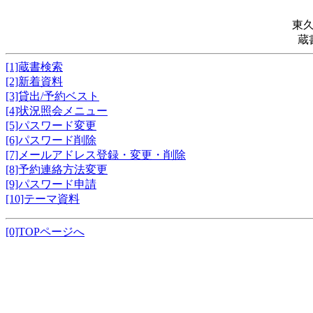
東
蔵
[1]蔵書検索
[2]新着資料
[3]貸出/予約ベスト
[4]状況照会メニュー
[5]パスワード変更
[6]パスワード削除
[7]メールアドレス登録・変更・削除
[8]予約連絡方法変更
[9]パスワード申請
[10]テーマ資料
[0]TOPページへ