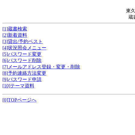
東
蔵
[1]蔵書検索
[2]新着資料
[3]貸出/予約ベスト
[4]状況照会メニュー
[5]パスワード変更
[6]パスワード削除
[7]メールアドレス登録・変更・削除
[8]予約連絡方法変更
[9]パスワード申請
[10]テーマ資料
[0]TOPページへ