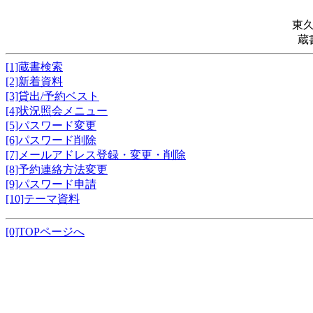
東
蔵
[1]蔵書検索
[2]新着資料
[3]貸出/予約ベスト
[4]状況照会メニュー
[5]パスワード変更
[6]パスワード削除
[7]メールアドレス登録・変更・削除
[8]予約連絡方法変更
[9]パスワード申請
[10]テーマ資料
[0]TOPページへ