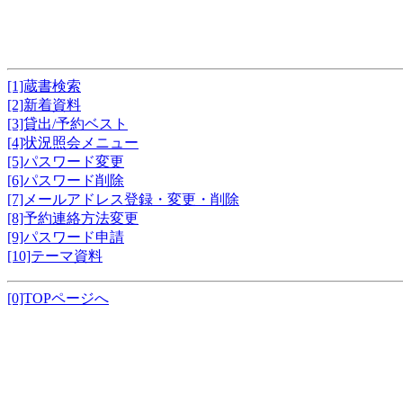
[1]蔵書検索
[2]新着資料
[3]貸出/予約ベスト
[4]状況照会メニュー
[5]パスワード変更
[6]パスワード削除
[7]メールアドレス登録・変更・削除
[8]予約連絡方法変更
[9]パスワード申請
[10]テーマ資料
[0]TOPページへ