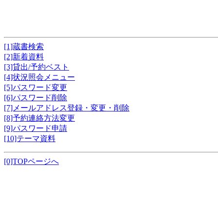
[1]蔵書検索
[2]新着資料
[3]貸出/予約ベスト
[4]状況照会メニュー
[5]パスワード変更
[6]パスワード削除
[7]メールアドレス登録・変更・削除
[8]予約連絡方法変更
[9]パスワード申請
[10]テーマ資料
[0]TOPページへ