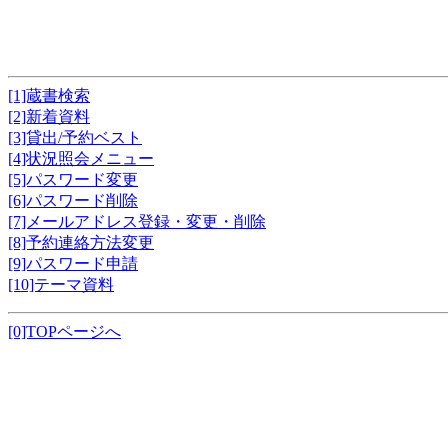
[1]蔵書検索
[2]新着資料
[3]貸出/予約ベスト
[4]状況照会メニュー
[5]パスワード変更
[6]パスワード削除
[7]メールアドレス登録・変更・削除
[8]予約連絡方法変更
[9]パスワード申請
[10]テーマ資料
[0]TOPページへ