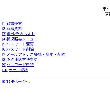
東
蔵
[1]蔵書検索
[2]新着資料
[3]貸出/予約ベスト
[4]状況照会メニュー
[5]パスワード変更
[6]パスワード削除
[7]メールアドレス登録・変更・削除
[8]予約連絡方法変更
[9]パスワード申請
[10]テーマ資料
[0]TOPページへ