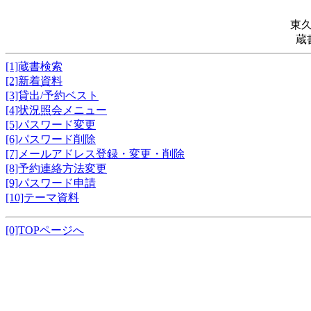
東
蔵
[1]蔵書検索
[2]新着資料
[3]貸出/予約ベスト
[4]状況照会メニュー
[5]パスワード変更
[6]パスワード削除
[7]メールアドレス登録・変更・削除
[8]予約連絡方法変更
[9]パスワード申請
[10]テーマ資料
[0]TOPページへ