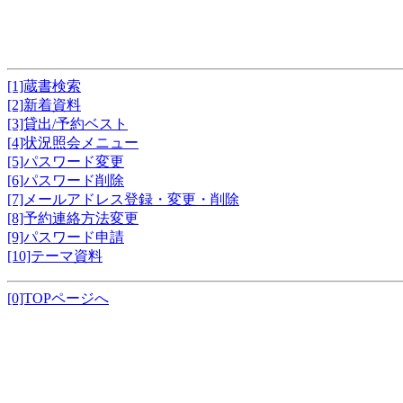
[1]蔵書検索
[2]新着資料
[3]貸出/予約ベスト
[4]状況照会メニュー
[5]パスワード変更
[6]パスワード削除
[7]メールアドレス登録・変更・削除
[8]予約連絡方法変更
[9]パスワード申請
[10]テーマ資料
[0]TOPページへ