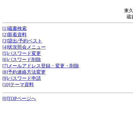
東
蔵
[1]蔵書検索
[2]新着資料
[3]貸出/予約ベスト
[4]状況照会メニュー
[5]パスワード変更
[6]パスワード削除
[7]メールアドレス登録・変更・削除
[8]予約連絡方法変更
[9]パスワード申請
[10]テーマ資料
[0]TOPページへ