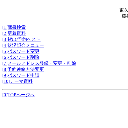
東
蔵
[1]蔵書検索
[2]新着資料
[3]貸出/予約ベスト
[4]状況照会メニュー
[5]パスワード変更
[6]パスワード削除
[7]メールアドレス登録・変更・削除
[8]予約連絡方法変更
[9]パスワード申請
[10]テーマ資料
[0]TOPページへ