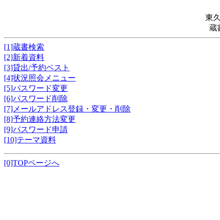
東
蔵
[1]蔵書検索
[2]新着資料
[3]貸出/予約ベスト
[4]状況照会メニュー
[5]パスワード変更
[6]パスワード削除
[7]メールアドレス登録・変更・削除
[8]予約連絡方法変更
[9]パスワード申請
[10]テーマ資料
[0]TOPページへ