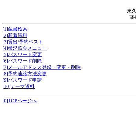
東
蔵
[1]蔵書検索
[2]新着資料
[3]貸出/予約ベスト
[4]状況照会メニュー
[5]パスワード変更
[6]パスワード削除
[7]メールアドレス登録・変更・削除
[8]予約連絡方法変更
[9]パスワード申請
[10]テーマ資料
[0]TOPページへ