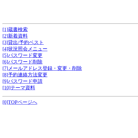
[1]蔵書検索
[2]新着資料
[3]貸出/予約ベスト
[4]状況照会メニュー
[5]パスワード変更
[6]パスワード削除
[7]メールアドレス登録・変更・削除
[8]予約連絡方法変更
[9]パスワード申請
[10]テーマ資料
[0]TOPページへ