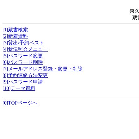
東
蔵
[1]蔵書検索
[2]新着資料
[3]貸出/予約ベスト
[4]状況照会メニュー
[5]パスワード変更
[6]パスワード削除
[7]メールアドレス登録・変更・削除
[8]予約連絡方法変更
[9]パスワード申請
[10]テーマ資料
[0]TOPページへ