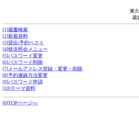
東
蔵
[1]蔵書検索
[2]新着資料
[3]貸出/予約ベスト
[4]状況照会メニュー
[5]パスワード変更
[6]パスワード削除
[7]メールアドレス登録・変更・削除
[8]予約連絡方法変更
[9]パスワード申請
[10]テーマ資料
[0]TOPページへ