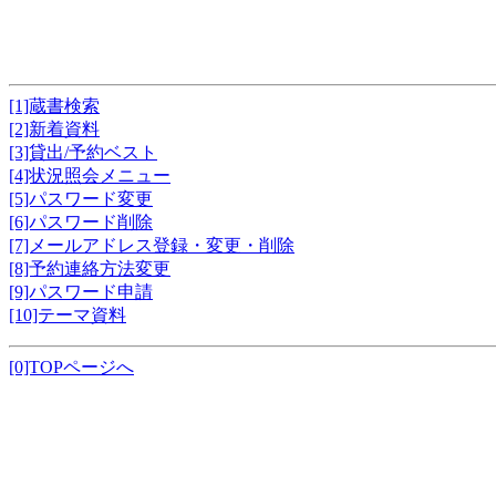
[1]蔵書検索
[2]新着資料
[3]貸出/予約ベスト
[4]状況照会メニュー
[5]パスワード変更
[6]パスワード削除
[7]メールアドレス登録・変更・削除
[8]予約連絡方法変更
[9]パスワード申請
[10]テーマ資料
[0]TOPページへ