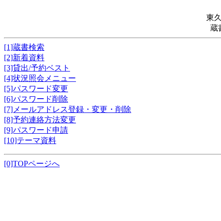
東
蔵
[1]蔵書検索
[2]新着資料
[3]貸出/予約ベスト
[4]状況照会メニュー
[5]パスワード変更
[6]パスワード削除
[7]メールアドレス登録・変更・削除
[8]予約連絡方法変更
[9]パスワード申請
[10]テーマ資料
[0]TOPページへ