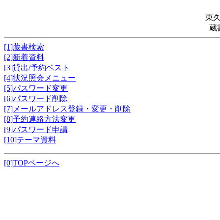
東
蔵
[1]蔵書検索
[2]新着資料
[3]貸出/予約ベスト
[4]状況照会メニュー
[5]パスワード変更
[6]パスワード削除
[7]メールアドレス登録・変更・削除
[8]予約連絡方法変更
[9]パスワード申請
[10]テーマ資料
[0]TOPページへ