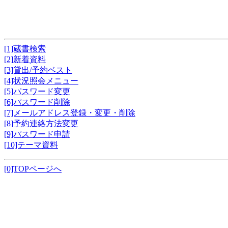
[1]蔵書検索
[2]新着資料
[3]貸出/予約ベスト
[4]状況照会メニュー
[5]パスワード変更
[6]パスワード削除
[7]メールアドレス登録・変更・削除
[8]予約連絡方法変更
[9]パスワード申請
[10]テーマ資料
[0]TOPページへ