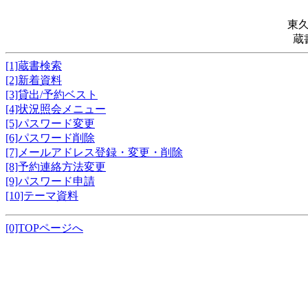
東
蔵
[1]蔵書検索
[2]新着資料
[3]貸出/予約ベスト
[4]状況照会メニュー
[5]パスワード変更
[6]パスワード削除
[7]メールアドレス登録・変更・削除
[8]予約連絡方法変更
[9]パスワード申請
[10]テーマ資料
[0]TOPページへ