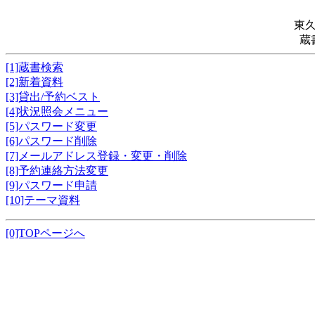
東
蔵
[1]蔵書検索
[2]新着資料
[3]貸出/予約ベスト
[4]状況照会メニュー
[5]パスワード変更
[6]パスワード削除
[7]メールアドレス登録・変更・削除
[8]予約連絡方法変更
[9]パスワード申請
[10]テーマ資料
[0]TOPページへ