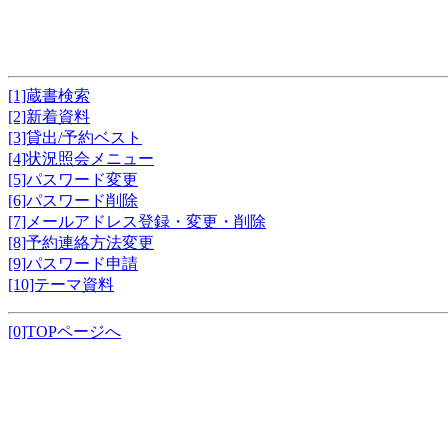
[1]蔵書検索
[2]新着資料
[3]貸出/予約ベスト
[4]状況照会メニュー
[5]パスワード変更
[6]パスワード削除
[7]メールアドレス登録・変更・削除
[8]予約連絡方法変更
[9]パスワード申請
[10]テーマ資料
[0]TOPページへ