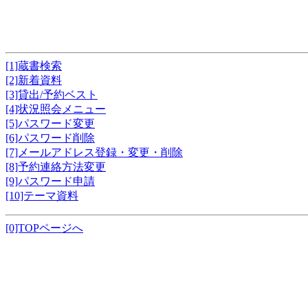
[1]蔵書検索
[2]新着資料
[3]貸出/予約ベスト
[4]状況照会メニュー
[5]パスワード変更
[6]パスワード削除
[7]メールアドレス登録・変更・削除
[8]予約連絡方法変更
[9]パスワード申請
[10]テーマ資料
[0]TOPページへ