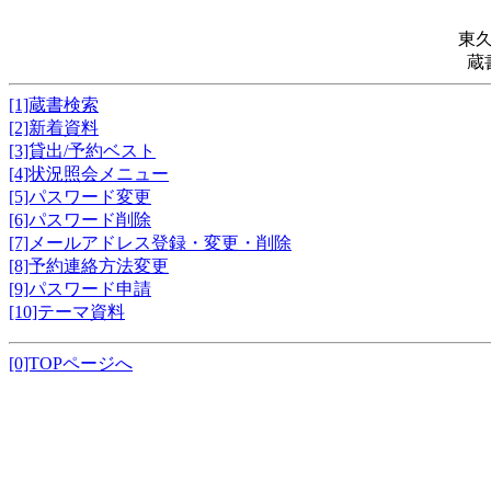
東
蔵
[1]蔵書検索
[2]新着資料
[3]貸出/予約ベスト
[4]状況照会メニュー
[5]パスワード変更
[6]パスワード削除
[7]メールアドレス登録・変更・削除
[8]予約連絡方法変更
[9]パスワード申請
[10]テーマ資料
[0]TOPページへ