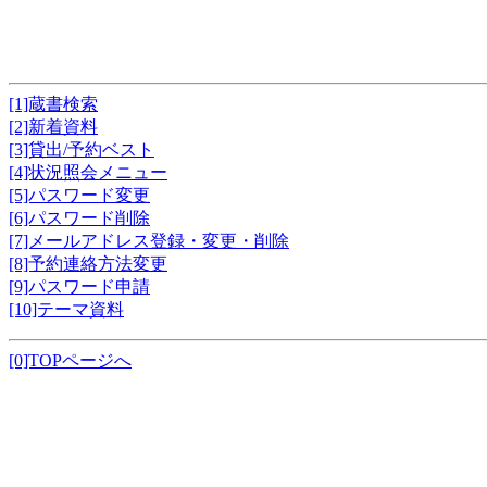
[1]蔵書検索
[2]新着資料
[3]貸出/予約ベスト
[4]状況照会メニュー
[5]パスワード変更
[6]パスワード削除
[7]メールアドレス登録・変更・削除
[8]予約連絡方法変更
[9]パスワード申請
[10]テーマ資料
[0]TOPページへ