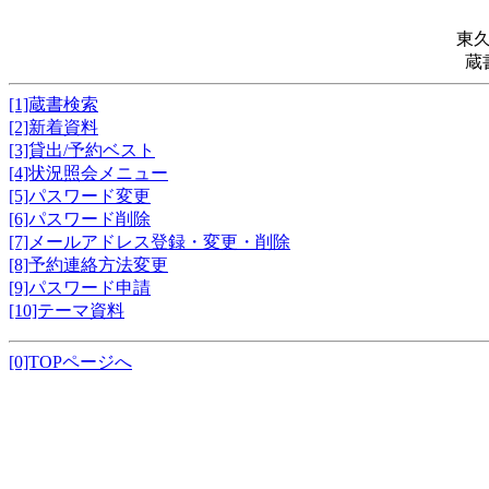
東
蔵
[1]蔵書検索
[2]新着資料
[3]貸出/予約ベスト
[4]状況照会メニュー
[5]パスワード変更
[6]パスワード削除
[7]メールアドレス登録・変更・削除
[8]予約連絡方法変更
[9]パスワード申請
[10]テーマ資料
[0]TOPページへ