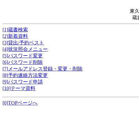
東
蔵
[1]蔵書検索
[2]新着資料
[3]貸出/予約ベスト
[4]状況照会メニュー
[5]パスワード変更
[6]パスワード削除
[7]メールアドレス登録・変更・削除
[8]予約連絡方法変更
[9]パスワード申請
[10]テーマ資料
[0]TOPページへ