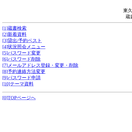
東
蔵
[1]蔵書検索
[2]新着資料
[3]貸出/予約ベスト
[4]状況照会メニュー
[5]パスワード変更
[6]パスワード削除
[7]メールアドレス登録・変更・削除
[8]予約連絡方法変更
[9]パスワード申請
[10]テーマ資料
[0]TOPページへ